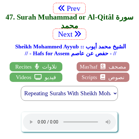
Prev
47. Surah Muhammad or Al-Qitâl سورة
محمد
Next
Sheikh Mohammed Ayyub :: الشيخ محمد أيوب
// - Hafs for Assem حفص عن عاصم - //
مصحف
Mas'haf
تلاوات
Recites
نصوص
Scripts
فيديو
Videos