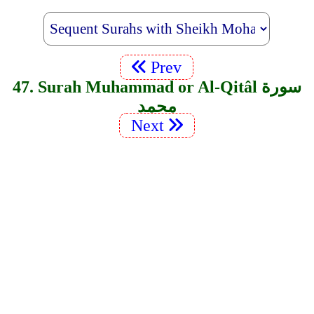
Prev
47. Surah Muhammad or Al-Qitâl سورة
محمد
Next