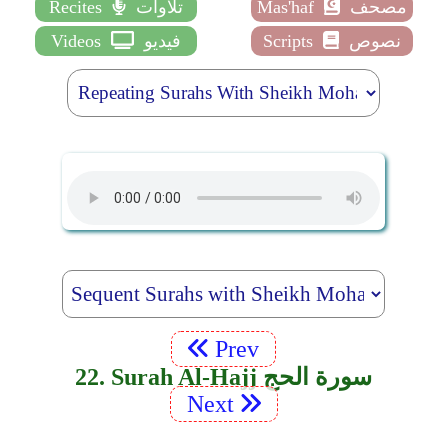
مصحف
Mas'haf
تلاوات
Recites
نصوص
Scripts
فيديو
Videos
Prev
22. Surah Al-Hajj سورة الحج
Next