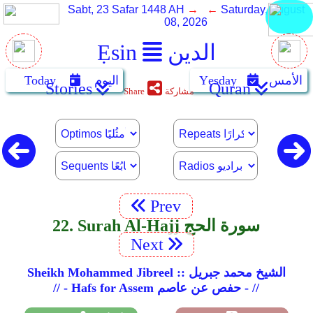
Sabt, 23 Safar 1448 AH
→ ←
Saturday, August
08, 2026
الدين
Ẹsin
الأمس
Yẹsday
اليوم
Today
Stories
Quran
مشاركة
Share
Prev
22. Surah Al-Hajj سورة الحج
Next
Sheikh Mohammed Jibreel :: الشيخ محمد جبريل
// - Hafs for Assem حفص عن عاصم - //