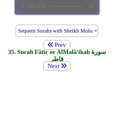
Prev
35. Surah Fâtir or Al­Malâ'ikah سورة
فاطر
Next