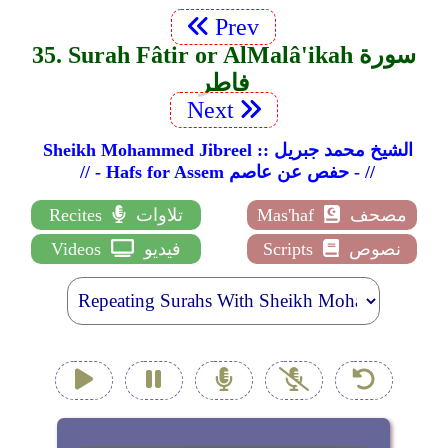
Prev
35. Surah Fâtir or Al­Malâ'ikah سورة
فاطر
Next
Sheikh Mohammed Jibreel :: الشيخ محمد جبريل
// - Hafs for Assem حفص عن عاصم - //
مصحف
Mas'haf
تلاوات
Recites
نصوص
Scripts
فيديو
Videos