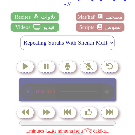
- //
مصحف
Mas'haf
تلاوات
Recites
نصوص
Scripts
فيديو
Videos
...minutes دقيقةً mintuna isẹju ਮਿੰਟ dakika...