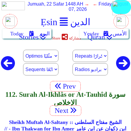
Jumuah, 22 Safar 1448 AH
→ ←
Friday, August
07, 2026
الدين
Ẹsin
الأمس
Yẹsday
اليوم
Today
Stories
Quran
مشاركة
Share
Prev
112. Surah Al-Ikhlâs or At-Tauhîd سورة
الإخلاص
Next
Sheikh Muftah Al-Saltany :: الشيخ مفتاح السلطنى
// - Ibn Thakwan for Ibn Amer ابن ذكوان عن ابن عامر