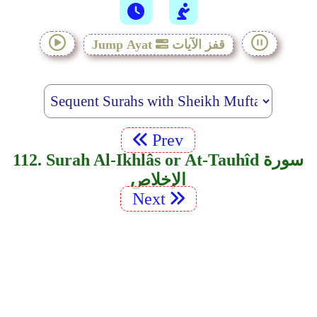
قفز الآيات
Jump Ayat
Prev
112. Surah Al-Ikhlâs or At-Tauhîd سورة
الإخلاص
Next