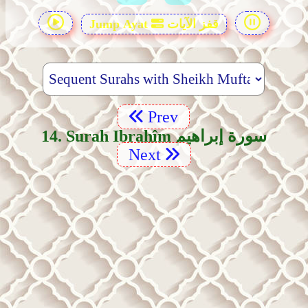
قفز الآيات
Jump Ayat
Prev
14. Surah Ibrahîm سورة إبراهيم
Next