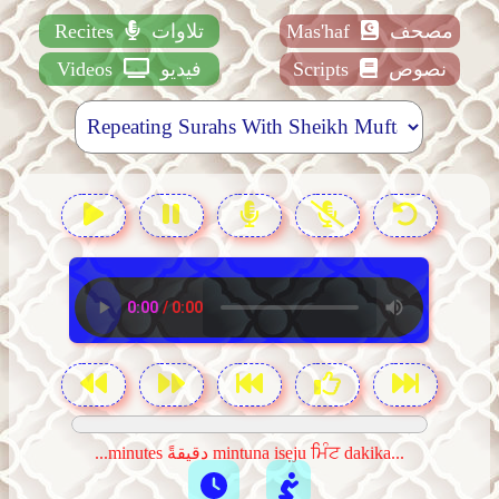
مصحف
Mas'haf
تلاوات
Recites
نصوص
Scripts
فيديو
Videos
...minutes دقيقةً mintuna isẹju ਮਿੰਟ dakika...