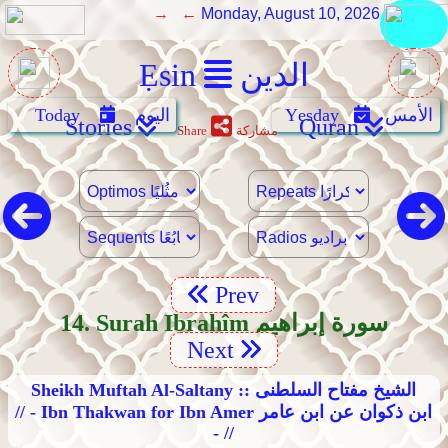
→ ←
Monday, August 10, 2026
الدين
Ẹsin
الأمس
Yẹsday
اليوم
Today
Stories
Quran
مشاركة
Share
Prev
14. Surah Ibrahîm سورة إبراهيم
Next
Sheikh Muftah Al-Saltany :: الشيخ مفتاح السلطنى
// - Ibn Thakwan for Ibn Amer ابن ذكوان عن ابن عامر
- //