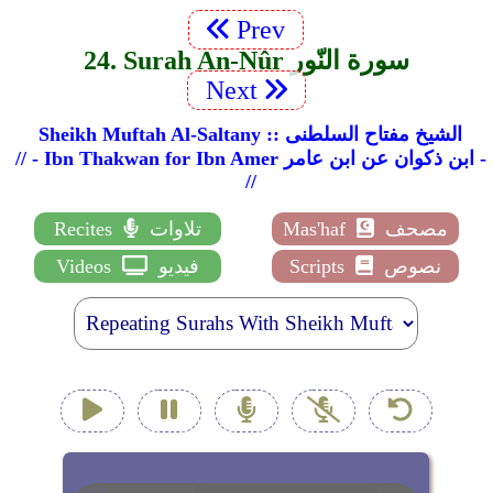
Prev
24. Surah An-Nûr سورة النّور
Next
Sheikh Muftah Al-Saltany :: الشيخ مفتاح السلطنى
// - Ibn Thakwan for Ibn Amer ابن ذكوان عن ابن عامر -
//
مصحف
Mas'haf
تلاوات
Recites
نصوص
Scripts
فيديو
Videos