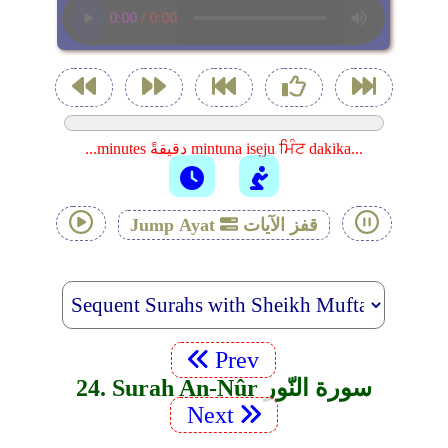
...minutes دقيقةً mintuna isẹju ਮਿੰਟ dakika...
قفز الآيات
Jump Ayat
Prev
24. Surah An-Nûr سورة النّور
Next