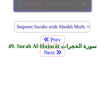
Prev
49. Surah Al-Hujurât سورة الحجرات
Next