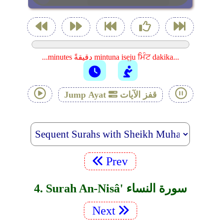
...minutes دقيقةً mintuna isẹju ਮਿੰਟ dakika...
قفز الآيات
Jump Ayat
Prev
4. Surah An-Nisâ' سورة النساء
Next