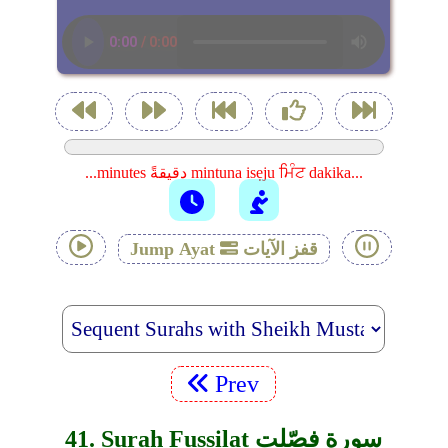
...minutes دقيقةً mintuna isẹju ਮਿੰਟ dakika...
قفز الآيات
Jump Ayat
Prev
41. Surah Fussilat سورة فصّلت