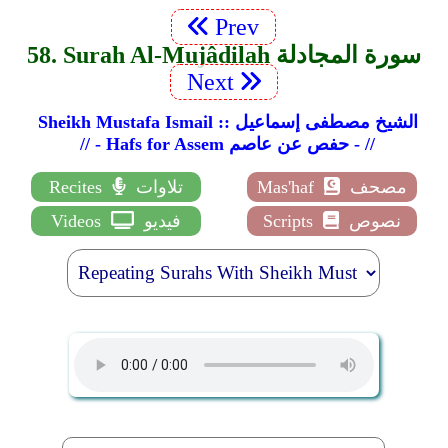
Prev
58. Surah Al-Mujâdilah سورة المجادلة
Next
Sheikh Mustafa Ismail :: الشيخ مصطفى إسماعيل
// - Hafs for Assem حفص عن عاصم - //
مصحف
Mas'haf
تلاوات
Recites
نصوص
Scripts
فيديو
Videos