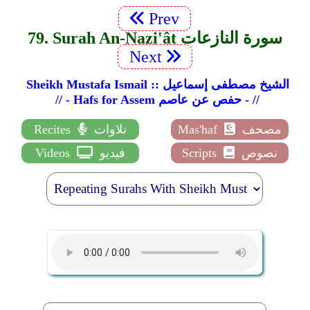
Prev
79. Surah An-Nazi'ât سورة النازعات
Next
Sheikh Mustafa Ismail :: الشيخ مصطفى إسماعيل
// - Hafs for Assem حفص عن عاصم - //
مصحف
Mas'haf
تلاوات
Recites
نصوص
Scripts
فيديو
Videos