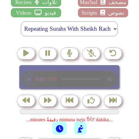
Recites
تلاوات
Mas'haf
مصحف
Videos
فيديو
Scripts
نصوص
...minutes دقيقةً mintuna isẹju ਮਿੰਟ dakika...