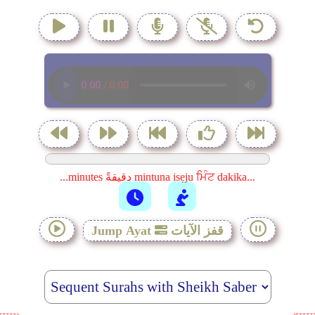
...minutes دقيقةً mintuna isẹju ਮਿੰਟ dakika...
قفز الآيات
Jump Ayat