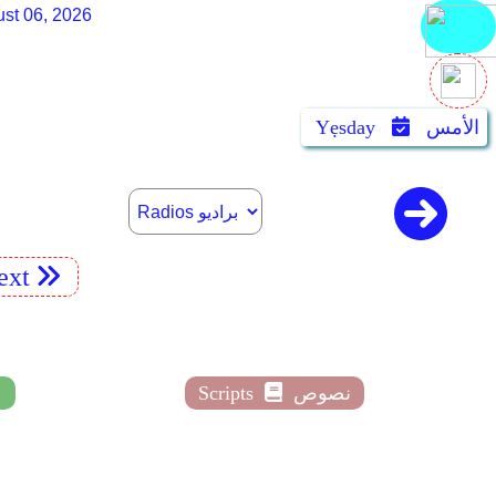
st 06, 2026
الأمس
Yẹsday
ext
نصوص
Scripts