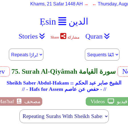
Khams, 21 Safar 1448 AH
→ ←
Thursday, Augu
الدين
Ẹsin
Stories
Quran
مشاركة
Share
N
75. Surah Al-Qiyâmah سورة القيامة
ev
Sheikh Saber Abdul-Hakam :: الشيخ صابر عبد الحكم
// - Hafs for Assem حفص عن عاصم - //
فيديو
Videos
مصحف
Mas'haf