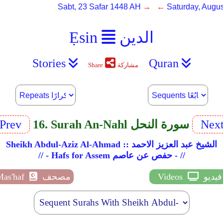
Sabt, 23 Safar 1448 AH
→ ←
Saturday, Augus
الدين
Ẹsin
Stories
Quran
مشاركة
Share
Nex
16. Surah An-Nahl سورة النحل
Prev
Sheikh Abdul-Aziz Al-Ahmad :: الشيخ عبد العزيز الاحمد
// - Hafs for Assem حفص عن عاصم - //
فيديو
Videos
مصحف
Mas'haf