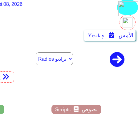
t 08, 2026
الأمس
Yẹsday
t
نصوص
Scripts