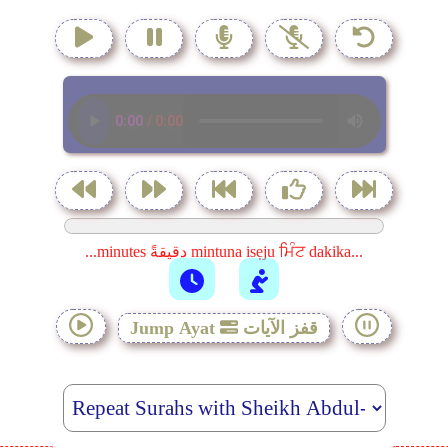
...minutes دقيقةً mintuna isẹju ਮਿੰਟ dakika...
قفز الآيات
Jump Ayat