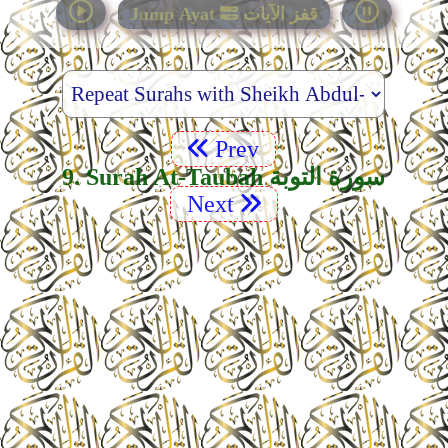
قفز الآيات
Jump Ayat
Prev
9. Surah At-Taubah سورة التوبة
Next