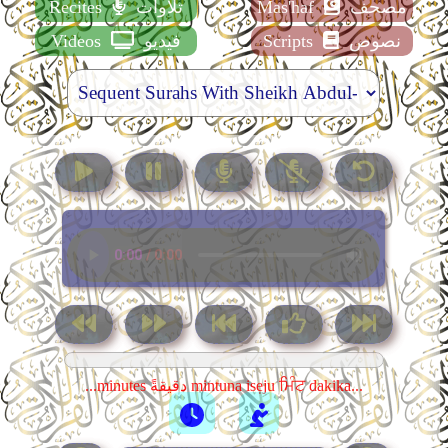
مصحف
Mas'haf
تلاوات
Recites
نصوص
Scripts
فيديو
Videos
...minutes دقيقةً mintuna isẹju ਮਿੰਟ dakika...