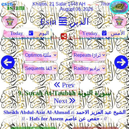
Khams, 21 Safar 1448 AH
→ ←
Thursday,
August 06, 2026
الدين
Ẹsin
الأمس
Yẹsday
اليوم
Today
Stories
Quran
مشاركة
Share
Prev
9. Surah At-Taubah سورة التوبة
Next
Sheikh Abdul-Aziz Al-Ahmad :: الشيخ عبد العزيز الاحمد
// - Hafs for Assem حفص عن عاصم - //