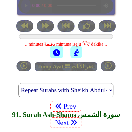
...minutes دقيقةً mintuna isẹju ਮਿੰਟ dakika...
قفز الآيات
Jump Ayat
Prev
91. Surah Ash-Shams سورة الشمس
Next