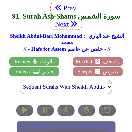
Prev
91. Surah Ash-Shams سورة الشمس
Next
Sheikh Abdul-Bari Mohammad :: الشيخ عبد الباري
محمد
// - Hafs for Assem حفص عن عاصم - //
مصحف
Mas'haf
تلاوات
Recites
نصوص
Scripts
فيديو
Videos