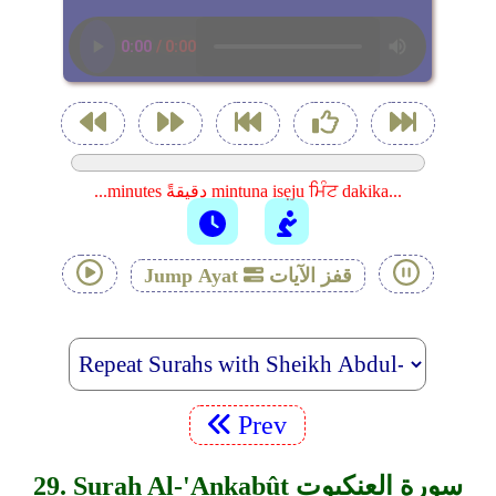
...minutes دقيقةً mintuna isẹju ਮਿੰਟ dakika...
قفز الآيات
Jump Ayat
Prev
29. Surah Al-'Ankabût سورة العنكبوت