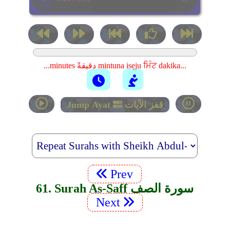
...minutes دقيقةً mintuna isẹju ਮਿੰਟ dakika...
قفز الآيات
Jump Ayat
Prev
61. Surah As-Saff سورة الصف
Next