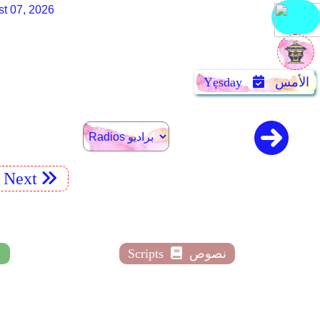
st 07, 2026
الأمس
Yẹsday
Next
نصوص
Scripts