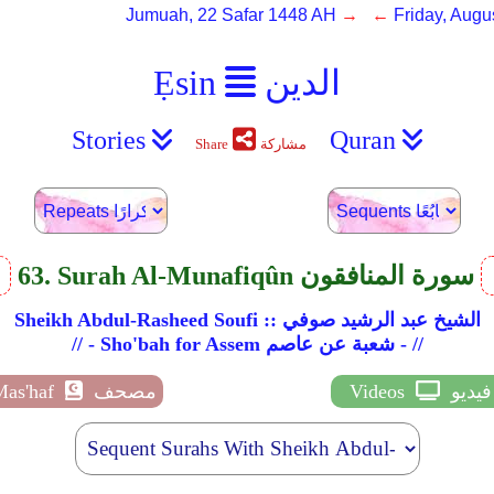
Jumuah, 22 Safar 1448 AH
→ ←
Friday, Augu
الدين
Ẹsin
Stories
Quran
مشاركة
Share
63. Surah Al-Munafiqûn سورة المنافقون
v
Sheikh Abdul-Rasheed Soufi :: الشيخ عبد الرشيد صوفي
// - Sho'bah for Assem شعبة عن عاصم - //
فيديو
Videos
مصحف
Mas'haf