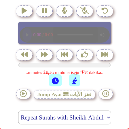
...minutes دقيقةً mintuna isẹju ਮਿੰਟ dakika...
قفز الآيات
Jump Ayat