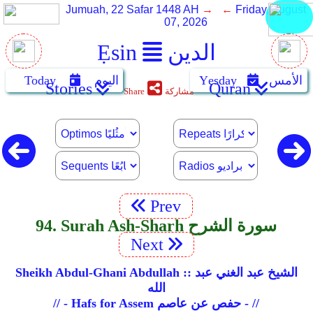
Jumuah, 22 Safar 1448 AH
→ ←
Friday, August
07, 2026
الدين
Ẹsin
الأمس
Yẹsday
اليوم
Today
Stories
Quran
مشاركة
Share
Prev
94. Surah Ash-Sharh سورة الشرح
Next
Sheikh Abdul-Ghani Abdullah :: الشيخ عبد الغني عبد
الله
// - Hafs for Assem حفص عن عاصم - //