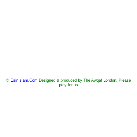
©
EsinIslam.Com
Designed & produced by The Awqaf London. Please
pray for us