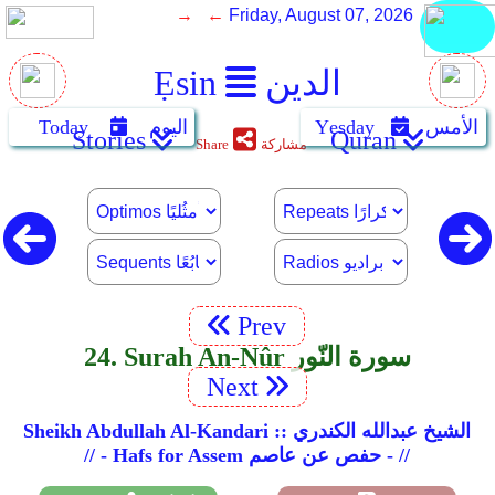
→ ←
Friday, August 07, 2026
الدين
Ẹsin
الأمس
Yẹsday
اليوم
Today
Stories
Quran
مشاركة
Share
Prev
24. Surah An-Nûr سورة النّور
Next
Sheikh Abdullah Al-Kandari :: الشيخ عبدالله الكندري
// - Hafs for Assem حفص عن عاصم - //