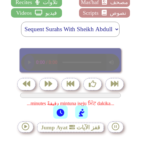
مصحف
Mas'haf
تلاوات
Recites
نصوص
Scripts
فيديو
Videos
...minutes دقيقةً mintuna isẹju ਮਿੰਟ dakika...
قفز الآيات
Jump Ayat