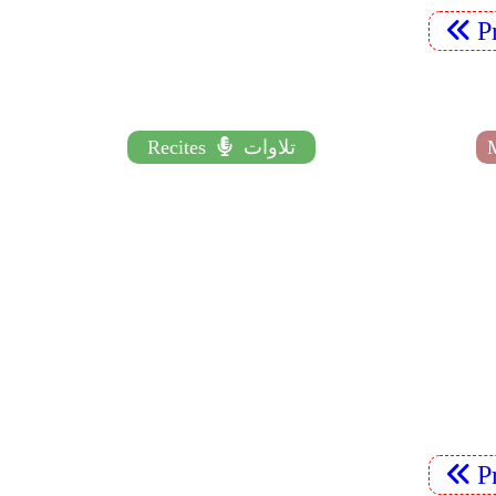
P
تلاوات
Recites
P