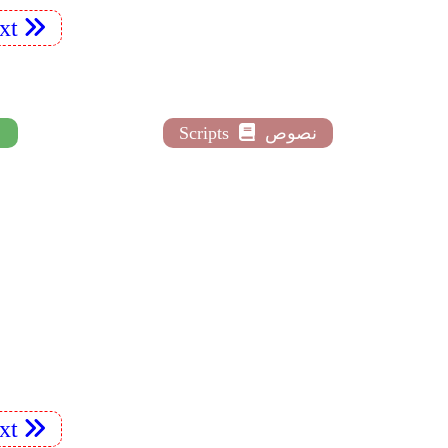
xt
نصوص
Scripts
xt