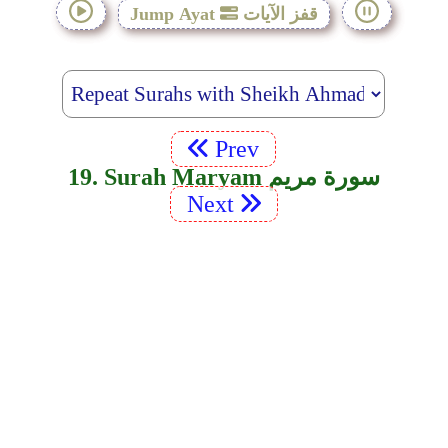
قفز الآيات
Jump Ayat
Prev
19. Surah Maryam سورة مريم
Next