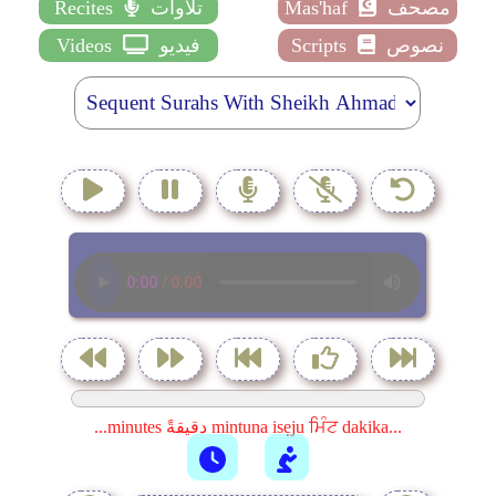
مصحف
Mas'haf
تلاوات
Recites
نصوص
Scripts
فيديو
Videos
...minutes دقيقةً mintuna isẹju ਮਿੰਟ dakika...