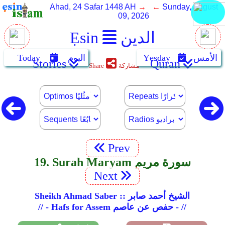
Ahad, 24 Safar 1448 AH
→ ←
Sunday, August
09, 2026
الدين
Ẹsin
الأمس
Yẹsday
اليوم
Today
Stories
Quran
مشاركة
Share
Prev
19. Surah Maryam سورة مريم
Next
Sheikh Ahmad Saber :: الشيخ أحمد صابر
// - Hafs for Assem حفص عن عاصم - //