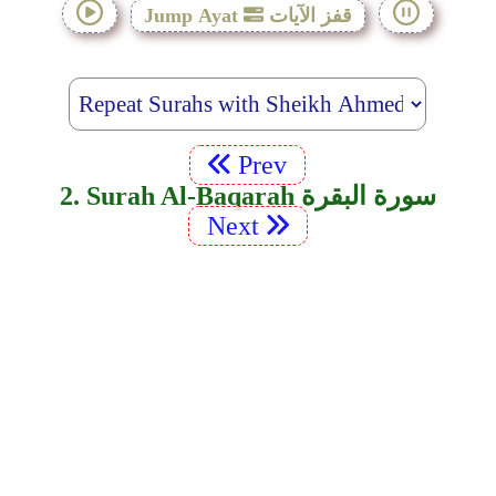
قفز الآيات
Jump Ayat
Prev
2. Surah Al-Baqarah سورة البقرة
Next