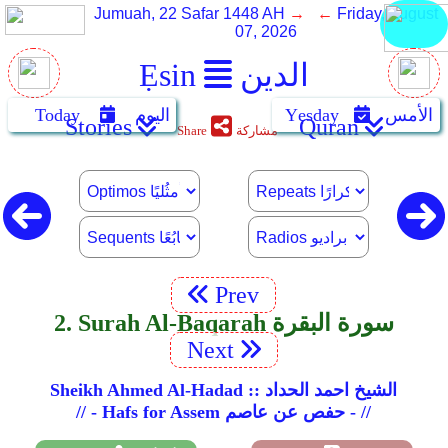
Jumuah, 22 Safar 1448 AH
→ ←
Friday, August
07, 2026
الدين
Ẹsin
الأمس
Yẹsday
اليوم
Today
Stories
Quran
مشاركة
Share
Prev
2. Surah Al-Baqarah سورة البقرة
Next
Sheikh Ahmed Al-Hadad :: الشيخ احمد الحداد
// - Hafs for Assem حفص عن عاصم - //