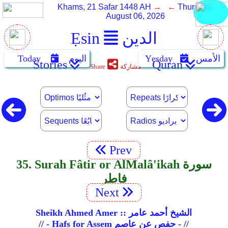
Khams, 21 Safar 1448 AH
→ ←
Thursday,
August 06, 2026
الدين
Ẹsin
الأمس
Yẹsday
اليوم
Today
Stories
Quran
مشاركة
Share
Prev
35. Surah Fâtir or Al­Malâ'ikah سورة
فاطر
Next
Sheikh Ahmed Amer :: الشيخ أحمد عامر
// - Hafs for Assem حفص عن عاصم - //