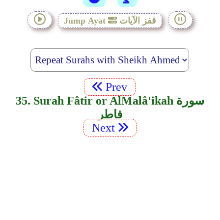
قفز الآيات
Jump Ayat
Prev
35. Surah Fâtir or Al­Malâ'ikah سورة
فاطر
Next