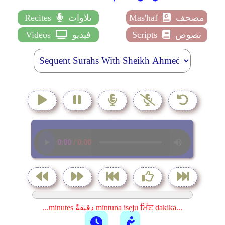
مصحف
Mas'haf
تلاوات
Recites
نصوص
Scripts
فيديو
Videos
...minutes دقيقةً mintuna isẹju ਮਿੰਟ dakika...