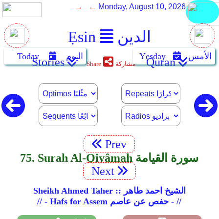
→ ←
Monday, August 10, 2026
الدين
Ẹsin
الأمس
Yẹsday
اليوم
Today
Stories
Quran
مشاركة
Share
Prev
75. Surah Al-Qiyâmah سورة القيامة
Next
Sheikh Ahmed Taher :: الشيخ احمد طاهر
// - Hafs for Assem حفص عن عاصم - //