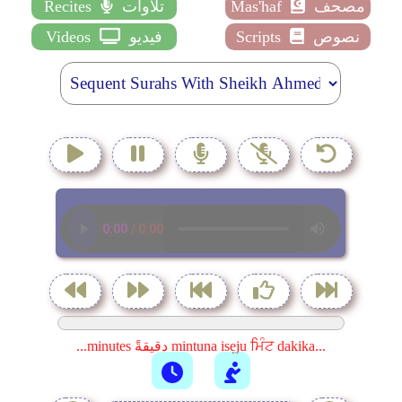
مصحف
Mas'haf
تلاوات
Recites
نصوص
Scripts
فيديو
Videos
...minutes دقيقةً mintuna isẹju ਮਿੰਟ dakika...