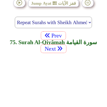
قفز الآيات
Jump Ayat
Prev
75. Surah Al-Qiyâmah سورة القيامة
Next