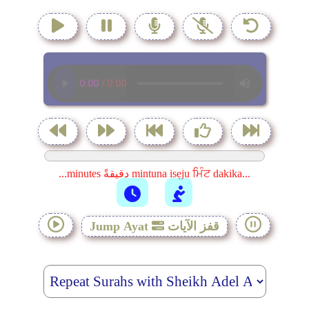
...minutes دقيقةً mintuna isẹju ਮਿੰਟ dakika...
قفز الآيات
Jump Ayat