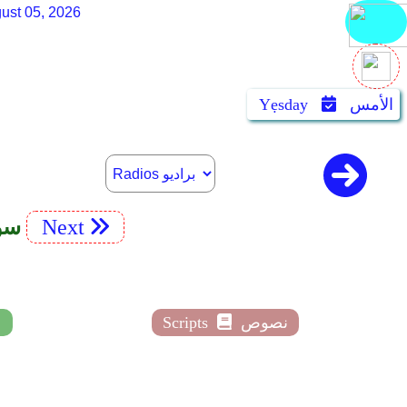
ust 05, 2026
الأمس
Yẹsday
Next
112. hîd
نصوص
Scripts