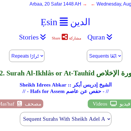
Arbaa, 20 Safar 1448 AH
→ ←
Wednesday, Aug
الدين
Ẹsin
Stories
Quran
مشاركة
Share
Surah Al-Ikhlâs or At-Tau سورة الإخلاص
Sheikh Idrees Abkar :: الشيخ إدريس أبكر
// - Hafs for Assem حفص عن عاصم - //
فيديو
Videos
مصحف
Mas'haf