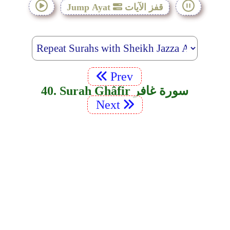
قفز الآيات
Jump Ayat
Prev
40. Surah Ghâfir سورة غافر
Next