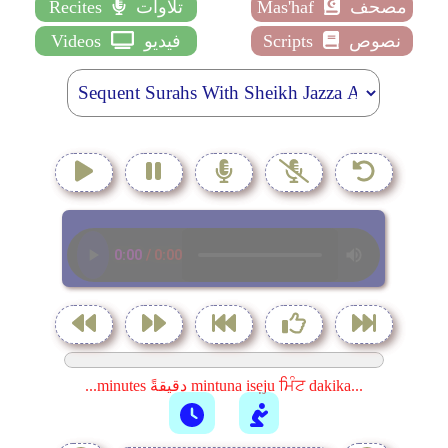
مصحف
Mas'haf
تلاوات
Recites
نصوص
Scripts
فيديو
Videos
...minutes دقيقةً mintuna isẹju ਮਿੰਟ dakika...