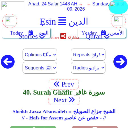
Ahad, 24 Safar 1448 AH
→ ←
Sunday, August
09, 2026
الدين
Ẹsin
الأمس
Yẹsday
اليوم
Today
Stories
Quran
مشاركة
Share
Prev
40. Surah Ghâfir سورة غافر
Next
Sheikh Jazza Alsuwaileh :: الشيخ جزاع الصويلح
// - Hafs for Assem حفص عن عاصم - //