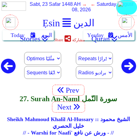
Sabt, 23 Safar 1448 AH
→ ←
Saturday, August
08, 2026
الدين
Ẹsin
الأمس
Yẹsday
اليوم
Today
Stories
Quran
مشاركة
Share
Prev
27. Surah An-Naml سورة النّمل
Next
Sheikh Mahmoud Khalil Al-Hussary :: الشيخ محمود
خليل الحصري
// - Warshi for Naafi' ورش عن نافع - //