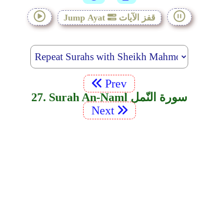
قفز الآيات
Jump Ayat
Prev
27. Surah An-Naml سورة النّمل
Next