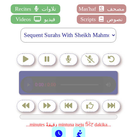
مصحف
Mas'haf
تلاوات
Recites
نصوص
Scripts
فيديو
Videos
...minutes دقيقةً mintuna isẹju ਮਿੰਟ dakika...