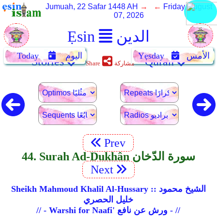
Jumuah, 22 Safar 1448 AH
→ ←
Friday, August
07, 2026
الدين
Ẹsin
الأمس
Yẹsday
اليوم
Today
Stories
Quran
مشاركة
Share
Prev
44. Surah Ad-Dukhân سورة الدّخان
Next
Sheikh Mahmoud Khalil Al-Hussary :: الشيخ محمود
خليل الحصري
// - Warshi for Naafi' ورش عن نافع - //