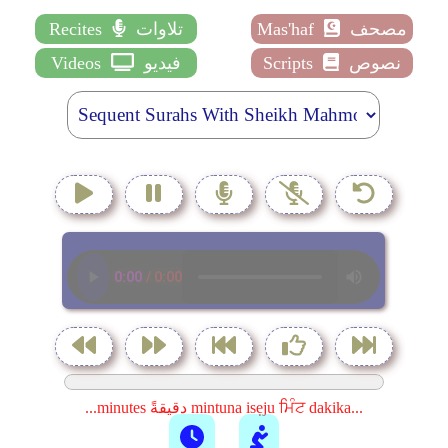
مصحف
Mas'haf
تلاوات
Recites
نصوص
Scripts
فيديو
Videos
...minutes دقيقةً mintuna isẹju ਮਿੰਟ dakika...