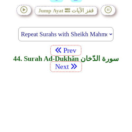
قفز الآيات
Jump Ayat
Prev
44. Surah Ad-Dukhân سورة الدّخان
Next