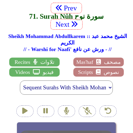
Prev
71. Surah Nûh سورة نوح
Next
Sheikh Mohammad Abdullkarem :: الشيخ محمد عبد
الكريم
// - Warshi for Naafi' ورش عن نافع - //
مصحف
Mas'haf
تلاوات
Recites
نصوص
Scripts
فيديو
Videos