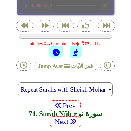
...minutes دقيقةً mintuna isẹju ਮਿੰਟ dakika...
قفز الآيات
Jump Ayat
Prev
71. Surah Nûh سورة نوح
Next