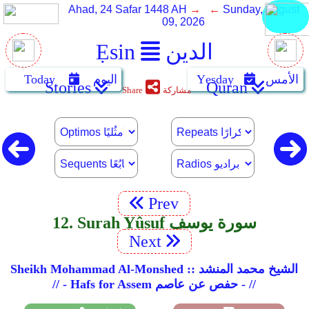
Ahad, 24 Safar 1448 AH
→ ←
Sunday, August
09, 2026
الدين
Ẹsin
الأمس
Yẹsday
اليوم
Today
Stories
Quran
مشاركة
Share
Prev
12. Surah Yûsuf سورة يوسف
Next
Sheikh Mohammad Al-Monshed :: الشيخ محمد المنشد
// - Hafs for Assem حفص عن عاصم - //