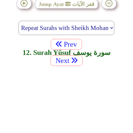
قفز الآيات
Jump Ayat
Prev
12. Surah Yûsuf سورة يوسف
Next