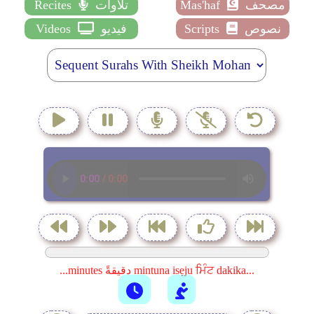
مصحف
Mas'haf
تلاوات
Recites
نصوص
Scripts
فيديو
Videos
...minutes دقيقةً mintuna isẹju ਮਿੰਟ dakika...