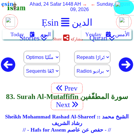
Ahad, 24 Safar 1448 AH
→ ←
Sunday, August
09, 2026
Ẹsin
الدين
Today
اليوم
Yẹsday
الأمس
Stories
Quran
Share
مشاركة
Prev
83. Surah Al-Mutaffifîn سورة المطفّفين
Next
Sheikh Mohammad Rashad Al-Shareef :: الشيخ محمد
رشاد الشريف
// - Hafs for Assem حفص عن عاصم - //