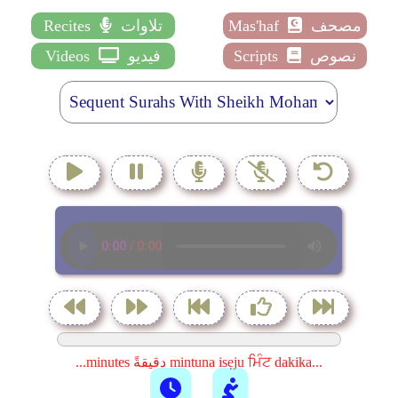
Recites
تلاوات
Mas'haf
مصحف
Videos
فيديو
Scripts
نصوص
...minutes دقيقةً mintuna isẹju ਮਿੰਟ dakika...