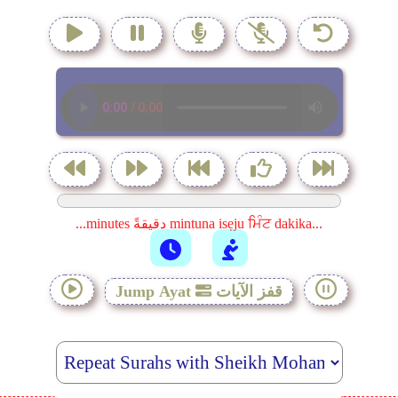
...minutes دقيقةً mintuna isẹju ਮਿੰਟ dakika...
قفز الآيات
Jump Ayat