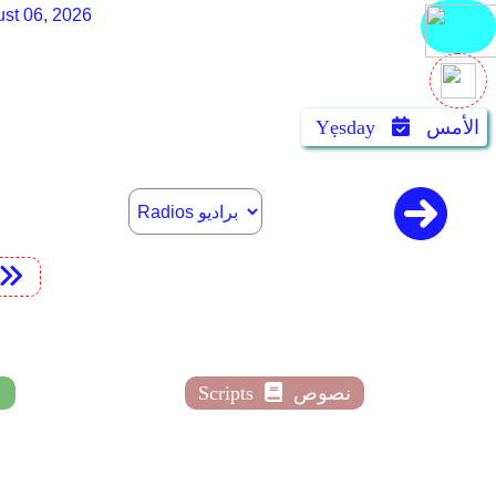
st 06, 2026
الأمس
Yẹsday
نصوص
Scripts