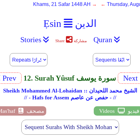
Khams, 21 Safar 1448 AH
→ ←
Thursday, Augu
الدين
Ẹsin
Stories
Quran
مشاركة
Share
Next
12. Surah Yûsuf سورة يوسف
Prev
Sheikh Mohammed Al-Lohaidan :: الشيخ محمد اللحيدان
// - Hafs for Assem حفص عن عاصم - //
فيديو
Videos
مصحف
Mas'haf