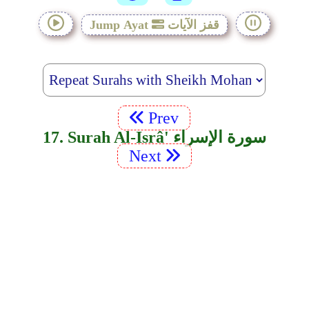
قفز الآيات
Jump Ayat
Prev
17. Surah Al-Isrâ' سورة الإسراء
Next