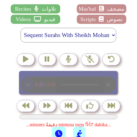
مصحف
Mas'haf
تلاوات
Recites
نصوص
Scripts
فيديو
Videos
...minutes دقيقةً mintuna isẹju ਮਿੰਟ dakika...