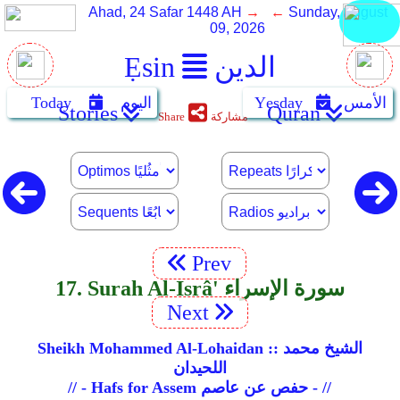
Ahad, 24 Safar 1448 AH
→ ←
Sunday, August
09, 2026
الدين
Ẹsin
الأمس
Yẹsday
اليوم
Today
Stories
Quran
مشاركة
Share
Prev
17. Surah Al-Isrâ' سورة الإسراء
Next
Sheikh Mohammed Al-Lohaidan :: الشيخ محمد
اللحيدان
// - Hafs for Assem حفص عن عاصم - //