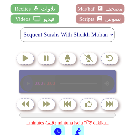
مصحف
Mas'haf
تلاوات
Recites
نصوص
Scripts
فيديو
Videos
...minutes دقيقةً mintuna isẹju ਮਿੰਟ dakika...