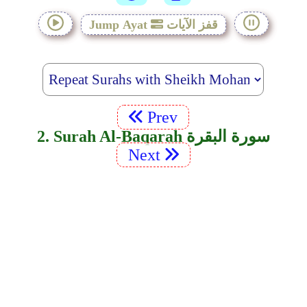
قفز الآيات
Jump Ayat
Prev
2. Surah Al-Baqarah سورة البقرة
Next