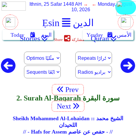
Ithnin, 25 Safar 1448 AH
→ ←
Monday, August
10, 2026
الدين
Ẹsin
الأمس
Yẹsday
اليوم
Today
Stories
Quran
مشاركة
Share
Prev
2. Surah Al-Baqarah سورة البقرة
Next
Sheikh Mohammed Al-Lohaidan :: الشيخ محمد
اللحيدان
// - Hafs for Assem حفص عن عاصم - //