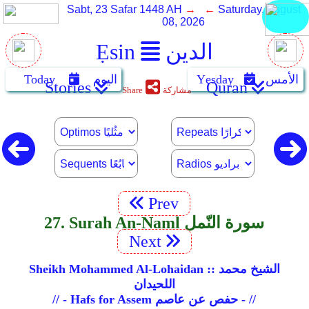
Sabt, 23 Safar 1448 AH
→ ←
Saturday, August
08, 2026
الدين
Ẹsin
الأمس
Yẹsday
اليوم
Today
Stories
Quran
مشاركة
Share
Prev
27. Surah An-Naml سورة النّمل
Next
Sheikh Mohammed Al-Lohaidan :: الشيخ محمد
اللحيدان
// - Hafs for Assem حفص عن عاصم - //