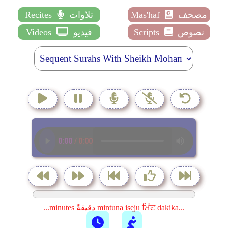
مصحف
Mas'haf
تلاوات
Recites
نصوص
Scripts
فيديو
Videos
...minutes دقيقةً mintuna isẹju ਮਿੰਟ dakika...