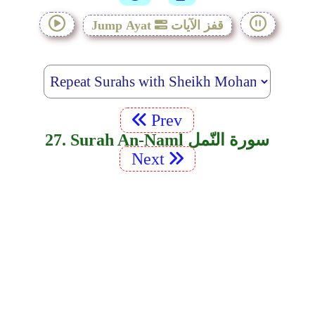
قفز الآيات
Jump Ayat
Prev
27. Surah An-Naml سورة النّمل
Next