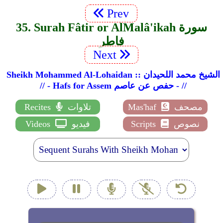
Prev
35. Surah Fâtir or Al­Malâ'ikah سورة
فاطر
Next
Sheikh Mohammed Al-Lohaidan :: الشيخ محمد اللحيدان
// - Hafs for Assem حفص عن عاصم - //
مصحف
Mas'haf
تلاوات
Recites
نصوص
Scripts
فيديو
Videos