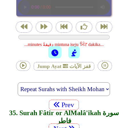
...minutes دقيقةً mintuna isẹju ਮਿੰਟ dakika...
قفز الآيات
Jump Ayat
Prev
35. Surah Fâtir or Al­Malâ'ikah سورة
فاطر