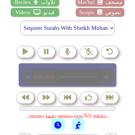
مصحف
Mas'haf
تلاوات
Recites
نصوص
Scripts
فيديو
Videos
...minutes دقيقةً mintuna isẹju ਮਿੰਟ dakika...