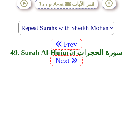
قفز الآيات
Jump Ayat
Prev
49. Surah Al-Hujurât سورة الحجرات
Next