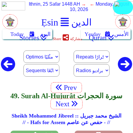
Ithnin, 25 Safar 1448 AH
→ ←
Monday, August
10, 2026
الدين
Ẹsin
الأمس
Yẹsday
اليوم
Today
Stories
Quran
مشاركة
Share
Prev
49. Surah Al-Hujurât سورة الحجرات
Next
Sheikh Mohammed Jibreel :: الشيخ محمد جبريل
// - Hafs for Assem حفص عن عاصم - //