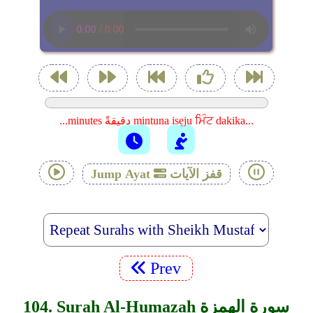
...minutes دقيقةً mintuna isẹju ਮਿੰਟ dakika...
قفز الآيات
Jump Ayat
Prev
104. Surah Al-Humazah سورة الهمزة