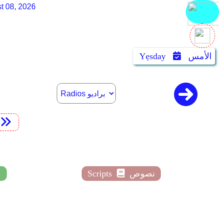
t 08, 2026
الأمس
Yẹsday
t
نصوص
Scripts