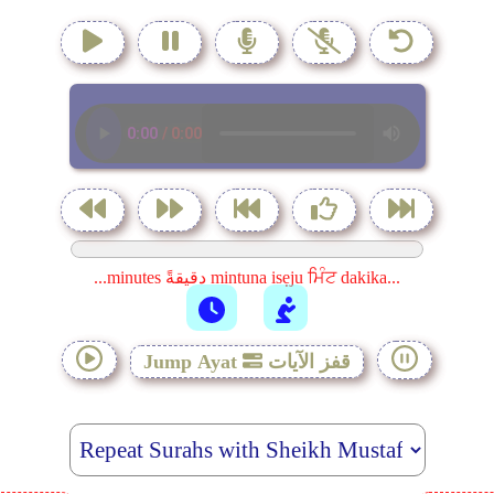
...minutes دقيقةً mintuna isẹju ਮਿੰਟ dakika...
قفز الآيات
Jump Ayat