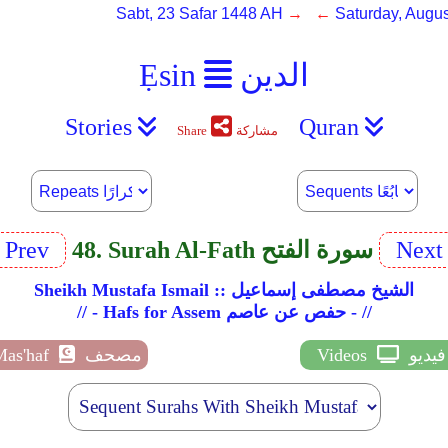
Sabt, 23 Safar 1448 AH
→ ←
Saturday, Augus
الدين
Ẹsin
Stories
Quran
مشاركة
Share
Nex
48. Surah Al-Fath سورة الفتح
Prev
Sheikh Mustafa Ismail :: الشيخ مصطفى إسماعيل
// - Hafs for Assem حفص عن عاصم - //
فيديو
Videos
مصحف
Mas'haf