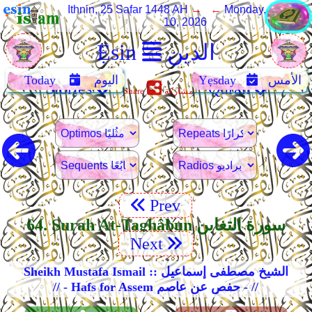
Ithnin, 25 Safar 1448 AH
→ ←
Monday, August
10, 2026
الدين
Ẹsin
الأمس
Yẹsday
اليوم
Today
Stories
Quran
مشاركة
Share
Prev
64. Surah At-Taghâbun سورة التغابن
Next
Sheikh Mustafa Ismail :: الشيخ مصطفى إسماعيل
// - Hafs for Assem حفص عن عاصم - //