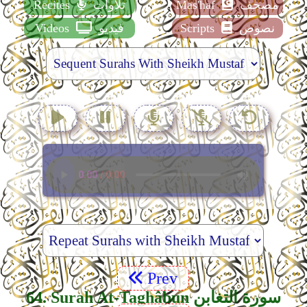
مصحف
Mas'haf
تلاوات
Recites
نصوص
Scripts
فيديو
Videos
Prev
64. Surah At-Taghâbun سورة التغابن