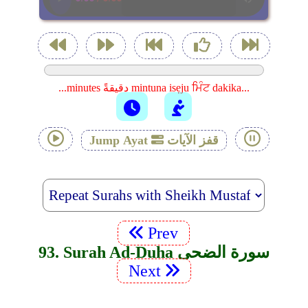
...minutes دقيقةً mintuna isẹju ਮਿੰਟ dakika...
قفز الآيات
Jump Ayat
Prev
93. Surah Ad-Duha سورة الضحى
Next