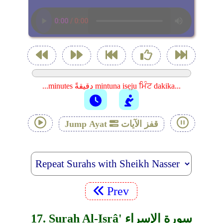
...minutes دقيقةً mintuna isẹju ਮਿੰਟ dakika...
قفز الآيات
Jump Ayat
Prev
17. Surah Al-Isrâ' سورة الإسراء