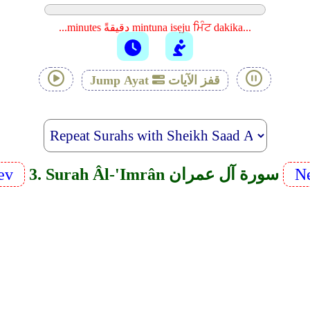
...minutes دقيقةً mintuna isẹju ਮਿੰਟ dakika...
قفز الآيات
Jump Ayat
Ne
3. Surah Âl-'Imrân سورة آل عمران
ev