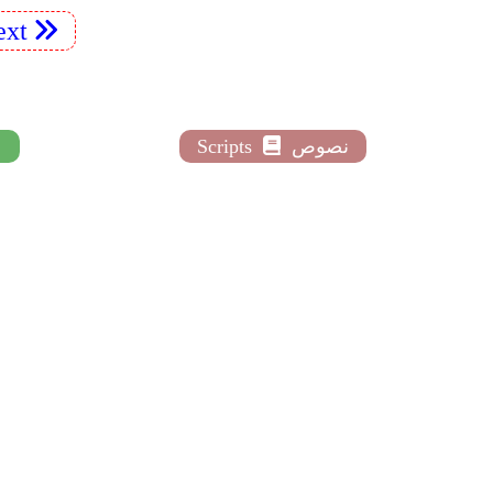
xt
نصوص
Scripts