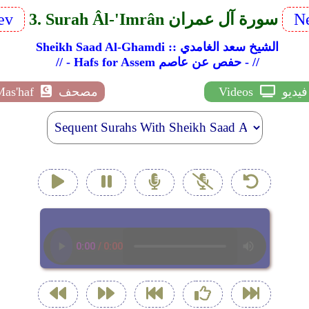
Ne
3. Surah Âl-'Imrân سورة آل عمران
ev
Sheikh Saad Al-Ghamdi :: الشيخ سعد الغامدي
// - Hafs for Assem حفص عن عاصم - //
فيديو
Videos
مصحف
Mas'haf