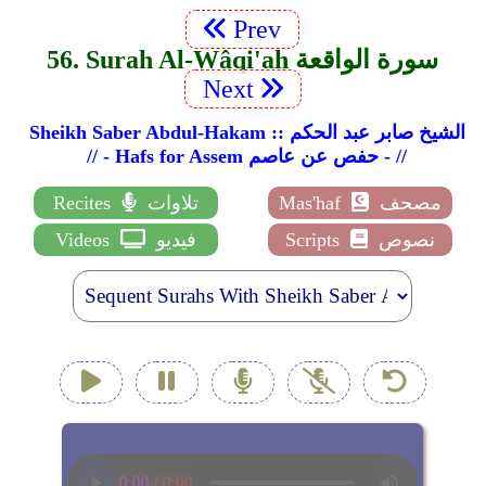
Prev
56. Surah Al-Wâqi'ah سورة الواقعة
Next
Sheikh Saber Abdul-Hakam :: الشيخ صابر عبد الحكم
// - Hafs for Assem حفص عن عاصم - //
مصحف
Mas'haf
تلاوات
Recites
نصوص
Scripts
فيديو
Videos