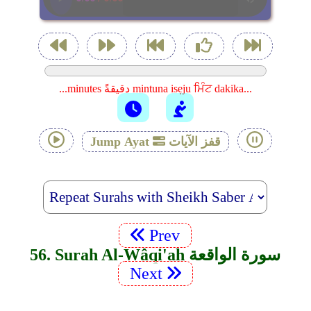
...minutes دقيقةً mintuna isẹju ਮਿੰਟ dakika...
قفز الآيات
Jump Ayat
Prev
56. Surah Al-Wâqi'ah سورة الواقعة
Next