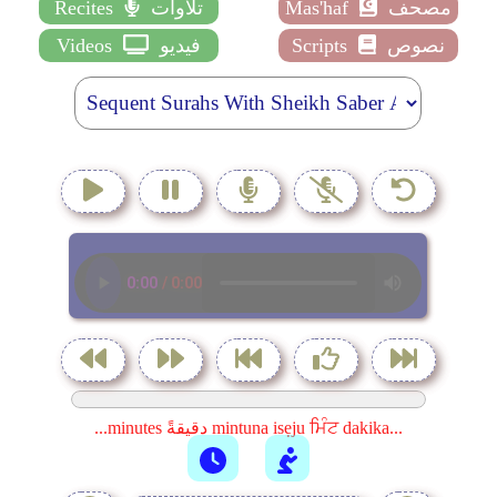
مصحف
Mas'haf
تلاوات
Recites
نصوص
Scripts
فيديو
Videos
...minutes دقيقةً mintuna isẹju ਮਿੰਟ dakika...