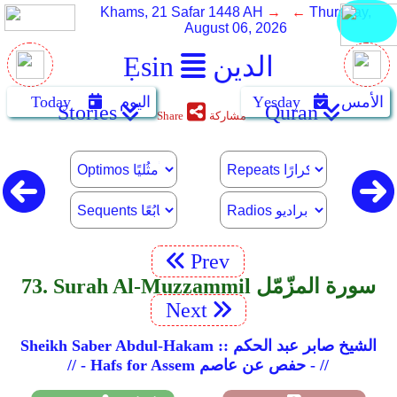
Khams, 21 Safar 1448 AH
→ ←
Thursday,
August 06, 2026
الدين
Ẹsin
الأمس
Yẹsday
اليوم
Today
Stories
Quran
مشاركة
Share
Prev
73. Surah Al-Muzzammil سورة المزّمّل
Next
Sheikh Saber Abdul-Hakam :: الشيخ صابر عبد الحكم
// - Hafs for Assem حفص عن عاصم - //