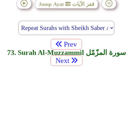
قفز الآيات
Jump Ayat
Prev
73. Surah Al-Muzzammil سورة المزّمّل
Next