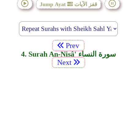
قفز الآيات
Jump Ayat
Prev
4. Surah An-Nisâ' سورة النساء
Next