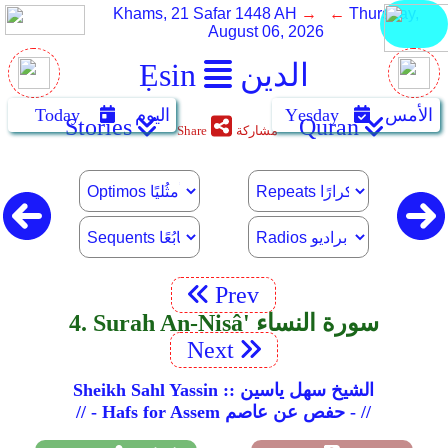
Khams, 21 Safar 1448 AH
→ ←
Thursday,
August 06, 2026
الدين
Ẹsin
الأمس
Yẹsday
اليوم
Today
Stories
Quran
مشاركة
Share
Prev
4. Surah An-Nisâ' سورة النساء
Next
Sheikh Sahl Yassin :: الشيخ سهل ياسين
// - Hafs for Assem حفص عن عاصم - //