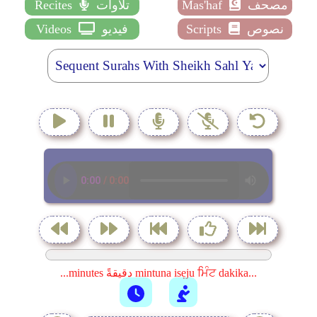
مصحف
Mas'haf
تلاوات
Recites
نصوص
Scripts
فيديو
Videos
...minutes دقيقةً mintuna isẹju ਮਿੰਟ dakika...