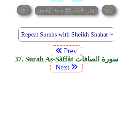
قفز الآيات
Jump Ayat
Prev
37. Surah As-Sâffât سورة الصافات
Next