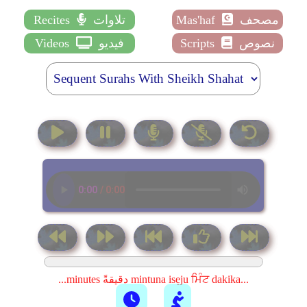
مصحف
Mas'haf
تلاوات
Recites
نصوص
Scripts
فيديو
Videos
...minutes دقيقةً mintuna isẹju ਮਿੰਟ dakika...