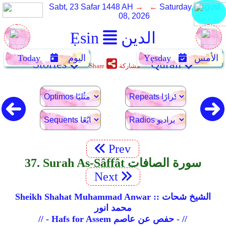
Sabt, 23 Safar 1448 AH
→ ←
Saturday, August
08, 2026
الدين
Ẹsin
الأمس
Yẹsday
اليوم
Today
Stories
Quran
مشاركة
Share
Prev
37. Surah As-Sâffât سورة الصافات
Next
Sheikh Shahat Muhammad Anwar :: الشيخ شحات
محمد انور
// - Hafs for Assem حفص عن عاصم - //